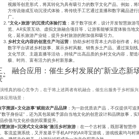
视频等创意形式，将其转化为具有吸引力的数字文化产品。例如，将
方传说做成互动沉浸式体验，将传统手工艺通过直播和数字藏品进行
广。
“文化+旅游”的沉浸式体验打造
：基于数字技术，设计开发智慧旅游
览、AR实景互动、虚拟文旅融合项目等，让游客能够深度体验当地
化，延长旅游产业链，提升乡村旅游的附加值和吸引力。
乡村文化内容的创意生产与运营
：协助乡村培育本土内容创作者，利
数字平台讲述乡村故事、展示乡村风貌、销售乡土产品。通过策划线
文化节庆、主题直播等活动，持续产出高品质的乡村文化内容，塑造
极、时尚、富有活力的乡村新形象。
三、 融合应用：催生乡村发展的“新业态新
景”
演维真的核心竞争力，在于将上述两者有机融合，催生出服务于乡村振兴
体应用场景：
数字溯源+文化故事”赋能农产品品牌
：为一款优质农产品，不仅提供可追
“数字身份证”，还为其包装赋予源自当地文化的创意设计和品牌故事，实
品价值与文化价值的双重提升。
智慧旅游+沉浸式文化体验”激活乡村旅游
：在一个古村落，既部署智慧停
、客流监测系统，又开发基于手机APP的AR寻宝游戏，游戏线索均与村
史、建筑文化相关，让游玩过程成为一次文化探索之旅。