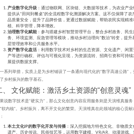
产业数字化升级
：通过物联网、区块链、大数据等技术，为农业产业
提供从“田间到餐桌”的全流程数字化溯源解决方案。这不仅保障了农
品质量安全，提升了品牌价值，更通过数据赋能，帮助农民实现精准
植、科学管理，降本增效。
治理数字化赋能
：参与搭建乡村智慧管理平台，整合乡村政务、民生
务、环境监测、应急管理等模块，推动乡村治理向“数治”转变，提升
层管理效率和公共服务水平。
资产数字化盘活
：利用数字技术对乡村的生态资源、文化遗产、闲置
产等进行确权、评估与可视化呈现，为资源流转、招商引资和可持续
展提供数据支撑。
一系列举措，实质上是为乡村铺设了一条通向现代化的“数字高速公路”，
了乡村振兴的数字基石。
二、 文化赋能：激活乡土资源的“创意灵魂”
果说数字技术是“硬实力”，那么文化创意内容应用服务则是天演维真服务
“软内核”。乡村振兴，离不开文化的繁荣。天演维真在此领域的核心贡献
：
本土文化IP的数字化开发与传播
：深入挖掘地方特色文化、非物质文
遗产、历史传说、民俗技艺等，运用数字建模、VR/AR、动漫游戏、