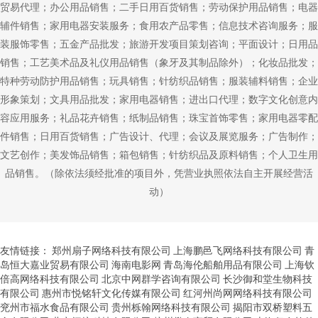
贸易代理；办公用品销售；二手日用百货销售；劳动保护用品销售；电器
辅件销售；家用电器安装服务；食用农产品零售；信息技术咨询服务；服
装服饰零售；五金产品批发；旅游开发项目策划咨询；平面设计；日用品
销售；工艺美术品及礼仪用品销售（象牙及其制品除外）；化妆品批发；
特种劳动防护用品销售；玩具销售；针纺织品销售；服装辅料销售；企业
形象策划；文具用品批发；家用电器销售；进出口代理；数字文化创意内
容应用服务；礼品花卉销售；纸制品销售；珠宝首饰零售；家用电器零配
件销售；日用百货销售；广告设计、代理；会议及展览服务；广告制作；
文艺创作；美发饰品销售；箱包销售；针纺织品及原料销售；个人卫生用
品销售。（除依法须经批准的项目外，凭营业执照依法自主开展经营活
动）
友情链接：
郑州扇子网络科技有限公司
上海鹏邑飞网络科技有限公司
青
岛恒大嘉业贸易有限公司
海南电影网
青岛海伦船舶用品有限公司
上海钦
倍高网络科技有限公司
北京中网群学咨询有限公司
长沙御和堂生物科技
有限公司
惠州市悦铭轩文化传媒有限公司
红河州尚网网络科技有限公司
兖州市福水食品有限公司
贵州栎翰网络科技有限公司
揭阳市双桥塑料五