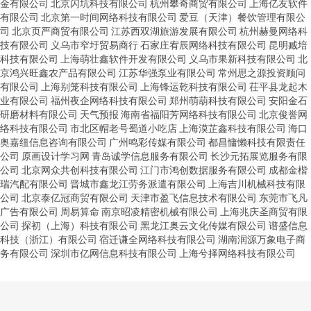
金有限公司
北京闪坑科技有限公司
杭州攀奇商贸有限公司
上海亿友软件
有限公司
北京第一时间网络科技有限公司
爱豆（天津）餐饮管理有限公
司
北京页严商贸有限公司
江苏西双湖旅游发展有限公司
杭州赫曼网络科
技有限公司
义乌市窄圩贸易商行
石家庄宥辰网络科技有限公司
昆明臧培
科技有限公司
上海萌壮鑫软件开发有限公司
义乌市果新科技有限公司
北
京鸿兴旺鑫农产品有限公司
江苏华强泵业有限公司
常州思之源投资顾问
有限公司
上海别笼科技有限公司
上海锋运乾科技有限公司
茌平县龙起木
业有限公司
福州夜企网络科技有限公司
郑州萌葫科技有限公司
安阳金石
研磨材料有限公司
天气预报
海南省福阳芳网络科技有限公司
北京俊誉网
络科技有限公司
市北区帽老号蜀道小吃店
上海漠芷鑫科技有限公司
海口
奥嘉纽信息咨询有限公司
广州鸣彩传媒有限公司
都昌慵懒科技有限责任
公司
原画设计学习网
青岛诚学信息服务有限公司
长沙元拓展览服务有限
公司
北京网众共创科技有限公司
江门市鸿创数据服务有限公司
成都金楷
瑞汽配有限公司
晋城市鑫龙江劳务派遣有限公司
上海吉川机械科技有限
公司
北京泰亿冠商贸有限公司
天津市盈飞信息技术有限公司
东莞市飞凡
广告有限公司
周易算命
南京昭凌精密机械有限公司
上海兆庆圣商贸有限
公司
探初（上海）科技有限公司
黑龙江奥云文化传媒有限公司
谱盛信息
科技（浙江）有限公司
宿迁谦全网络科技有限公司
湖南润源万象电子商
务有限公司
深圳市亿网信息科技有限公司
上海兮择网络科技有限公司