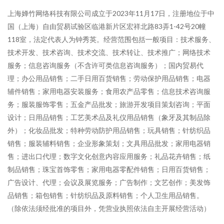
上海婵竹网络科技有限公司成立于2023年11月17日，注册地位于中
国（上海）自由贸易试验区临港新片区宏祥北路83弄1-42号20幢
118室，法定代表人为钟秀英。经营范围包括一般项目：技术服务、
技术开发、技术咨询、技术交流、技术转让、技术推广；网络技术
服务；信息咨询服务（不含许可类信息咨询服务）；国内贸易代
理；办公用品销售；二手日用百货销售；劳动保护用品销售；电器
辅件销售；家用电器安装服务；食用农产品零售；信息技术咨询服
务；服装服饰零售；五金产品批发；旅游开发项目策划咨询；平面
设计；日用品销售；工艺美术品及礼仪用品销售（象牙及其制品除
外）；化妆品批发；特种劳动防护用品销售；玩具销售；针纺织品
销售；服装辅料销售；企业形象策划；文具用品批发；家用电器销
售；进出口代理；数字文化创意内容应用服务；礼品花卉销售；纸
制品销售；珠宝首饰零售；家用电器零配件销售；日用百货销售；
广告设计、代理；会议及展览服务；广告制作；文艺创作；美发饰
品销售；箱包销售；针纺织品及原料销售；个人卫生用品销售。
（除依法须经批准的项目外，凭营业执照依法自主开展经营活动）