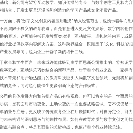
基础，新公司有望将互动教学、知识传播的专长，与数字创意工具和内容
相结合，开发出更具沉浸感和创造力的学习产品或文化消费产品。
一方面，将“数字文化创意内容应用服务”纳入经营范围，也预示着学而思
不再局限于狭义的教育赛道，而是有意进入更泛文化娱乐、数字内容创作
播的赛道。这可能包括开发教育类动漫、互动故事、虚拟体验内容，或是
他行业提供数字内容解决方案。这种跨界融合，既顺应了“文化+科技”的
产业发展导向，也为企业开辟了新的增长曲线。
于家长和学生而言，未来或许能体验到由学而思新公司推出的、将知识学
数字艺术、互动娱乐巧妙结合的新型产品。对于整个行业来说，一家拥有
技术背景和用户触达能力的教育科技巨头入局数字文创领域，无疑将加剧
域的竞争，同时也可能催生更多创新业态与合作模式。
公司的具体发展方向和首批产品仍有待观察。但可以肯定的是，学而思的
步棋，是其面对市场变化、主动求变的一次重要战略尝试。它不仅仅是一
单的业务注册，更反映了传统教育企业在后疫情时代，对自身定位、能力
与未来机遇的深刻思考与前瞻性布局。如何在教育本质与数字文创之间找
衡点与融合点，将是其面临的关键挑战，也值得整个行业持续关注。